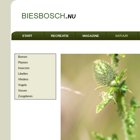
START
RECREATIE
MAGAZINE
NATUUR
Bomen
Planten
Insecten
Libellen
Vlinders
Vogels
Vissen
Zoogdieren