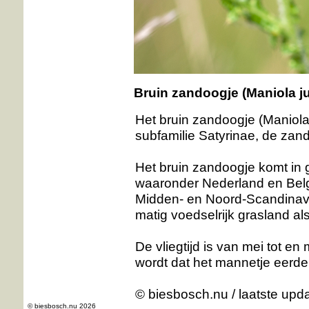
Bruin zandoogje
(Maniola ju
Het bruin zandoogje (Maniola j
subfamilie Satyrinae, de zand
Het bruin zandoogje komt in 
waaronder Nederland en Belgi
Midden- en Noord-Scandinavi
matig voedselrijk grasland al
De vliegtijd is van mei tot e
wordt dat het mannetje eerder
© biesbosch.nu
/ laatste upd
© biesbosch.nu 2026