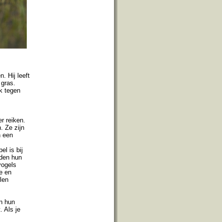
. Hij leeft
 gras.
ok tegen
r reiken.
. Ze zijn
n een
l is bij
uden hun
vogels
e en
len
en hun
. Als je