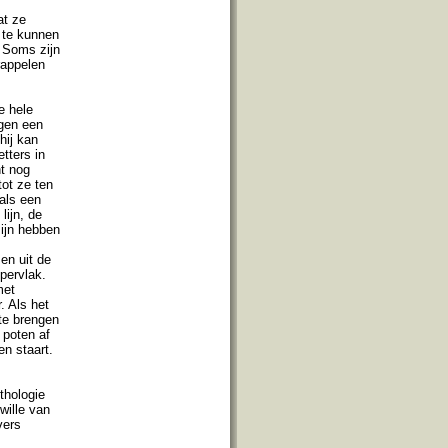
at ze
 te kunnen
 Soms zijn
rappelen
e hele
jgen een
hij kan
etters in
nt nog
tot ze ten
oals een
lijn, de
zijn hebben
en uit de
ppervlak.
met
. Als het
te brengen
 poten af
n staart.
thologie
wille van
vers