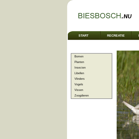
START
RECREATIE
Bomen
Planten
Insecten
Libellen
Vlinders
Vogels
Vissen
Zoogdieren