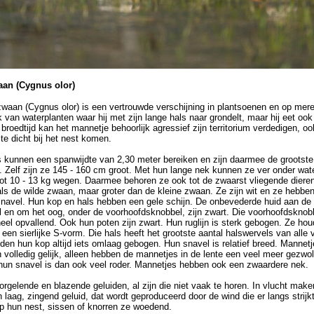
aan
(Cygnus olor)
waan (Cygnus olor) is een vertrouwde verschijning in plantsoenen en op meren
 van waterplanten waar hij met zijn lange hals naar grondelt, maar hij eet ook
 broedtijd kan het mannetje behoorlijk agressief zijn territorium verdedigen, o
te dicht bij het nest komen.
 kunnen een spanwijdte van 2,30 meter bereiken en zijn daarmee de grootste
. Zelf zijn ze 145 - 160 cm groot. Met hun lange nek kunnen ze ver onder wate
ot 10 - 13 kg wegen. Daarmee behoren ze ook tot de zwaarst vliegende dieren
als de wilde zwaan, maar groter dan de kleine zwaan. Ze zijn wit en ze hebbe
snavel. Hun kop en hals hebben een gele schijn. De onbevederde huid aan de
l en om het oog, onder de voorhoofdsknobbel, zijn zwart. Die voorhoofdsknobbe
eel opvallend. Ook hun poten zijn zwart. Hun ruglijn is sterk gebogen. Ze ho
in een sierlijke S-vorm. Die hals heeft het grootste aantal halswervels van alle 
den hun kop altijd iets omlaag gebogen. Hun snavel is relatief breed. Mannetj
n volledig gelijk, alleen hebben de mannetjes in de lente een veel meer gezwol
hun snavel is dan ook veel roder. Mannetjes hebben ook een zwaardere nek.
rgelende en blazende geluiden, al zijn die niet vaak te horen. In vlucht mak
 laag, zingend geluid, dat wordt geproduceerd door de wind die er langs strijkt
op hun nest, sissen of knorren ze woedend.