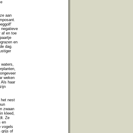
ke
 ze aan
imposant.
eggolf'
t negatieve
 af en toe
paartje
egrazen en
 de dag.
ustiger
 waters,
erplanten,
n ongeveer
aar weken
. Als haar
zijn
 het nest
hun
sen zwaan
in kleed,
dt. Ze
s en
e vogels
grijs of