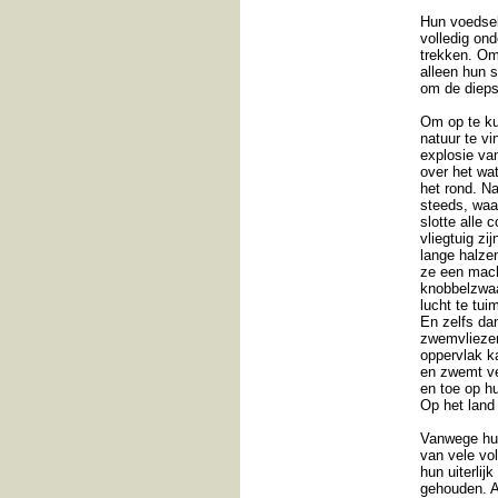
Hun voedsel
volledig on
trekken. Om
alleen hun 
om de dieps
Om op te ku
natuur te vi
explosie van
over het wat
het rond. Na
steeds, waar
slotte alle 
vliegtuig zij
lange halze
ze een mach
knobbelzwaan
lucht te tui
En zelfs dan
zwemvliezen 
oppervlak k
en zwemt ve
en toe op h
Op het land
Vanwege hun
van vele vo
hun uiterlij
gehouden. A