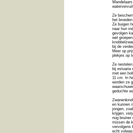
Wandelaars 
watervervuil
Ze bescherm
het broeden
Ze buigen hu
naar hun in
gevolgen ka
wel groepen
knobbelzwan
bij de verde
Meer op pri
plekjes op 
Ze nestelen
bij estuaria
met een holt
11 cm. In h
worden ze gl
waarschuwin
geduchte w
Zwanenkinder
en kunnen n
jongen, zoa
krijgen, ver
nog bruiner
missen de k
vervolgens k
echt volwas