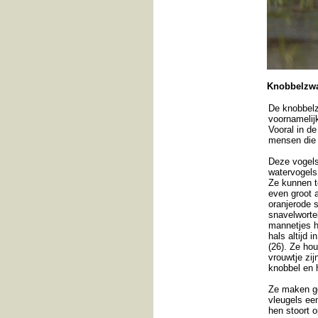
Knobbelzw
De knobbelz
voornamelijk
Vooral in de
mensen die 
Deze vogels
watervogels
Ze kunnen t
even groot 
oranjerode 
snavelworte
mannetjes h
hals altijd 
(26). Ze hou
vrouwtje zij
knobbel en 
Ze maken go
vleugels een
hen stoort 