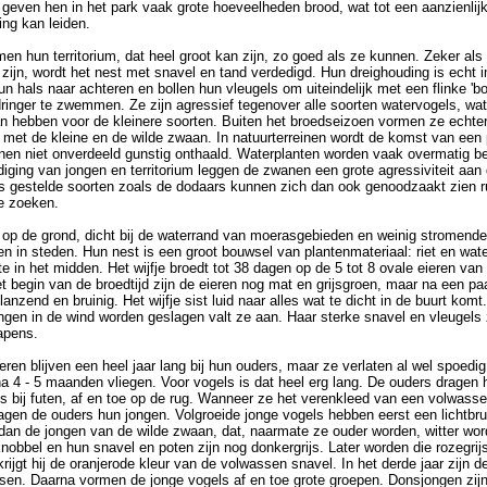
geven hen in het park vaak grote hoeveelheden brood, wat tot een aanzienlij
ing kan leiden.
en hun territorium, dat heel groot kan zijn, zo goed als ze kunnen. Zeker als
 zijn, wordt het nest met snavel en tand verdedigd. Hun dreighouding is echt 
n hals naar achteren en bollen hun vleugels om uiteindelijk met een flinke 'bo
dringer te zwemmen. Ze zijn agressief tegenover alle soorten watervogels, wa
n hebben voor de kleinere soorten. Buiten het broedseizoen vormen ze echter
 met de kleine en de wilde zwaan. In natuurterreinen wordt de komst van een 
en niet onverdeeld gunstig onthaald. Waterplanten worden vaak overmatig b
diging van jongen en territorium leggen de zwanen een grote agressiviteit aan
js gestelde soorten zoals de dodaars kunnen zich dan ook genoodzaakt zien r
te zoeken.
 op de grond, dicht bij de waterrand van moerasgebieden en weinig stromende
 en in steden. Hun nest is een groot bouwsel van plantenmateriaal: riet en wat
e in het midden. Het wijfje broedt tot 38 dagen op de 5 tot 8 ovale eieren va
et begin van de broedtijd zijn de eieren nog mat en grijsgroen, maar na een p
anzend en bruinig. Het wijfje sist luid naar alles wat te dicht in de buurt komt
gen in de wind worden geslagen valt ze aan. Haar sterke snavel en vleugels 
apens.
en blijven een heel jaar lang bij hun ouders, maar ze verlaten al wel spoedig
a 4 - 5 maanden vliegen. Voor vogels is dat heel erg lang. De ouders dragen 
ls bij futen, af en toe op de rug. Wanneer ze het verenkleed van een volwas
jagen de ouders hun jongen. Volgroeide jonge vogels hebben eerst een lichtbru
 dan de jongen van de wilde zwaan, dat, naarmate ze ouder worden, witter wor
nobbel en hun snavel en poten zijn nog donkergrijs. Later worden die rozegrij
rijgt hij de oranjerode kleur van de volwassen snavel. In het derde jaar zijn d
sen. Daarna vormen de jonge vogels af en toe grote groepen. Donsjongen zijn 