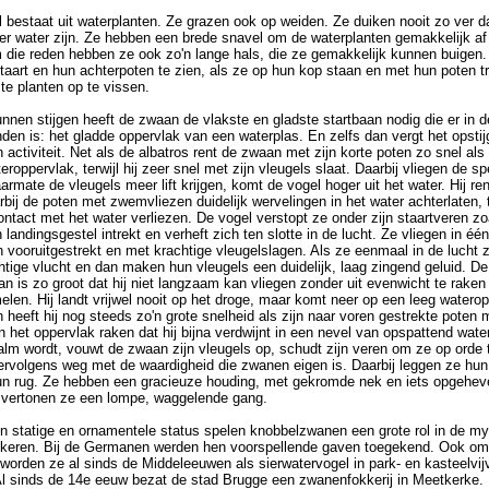
 bestaat uit waterplanten. Ze grazen ook op weiden. Ze duiken nooit zo ver d
der water zijn. Ze hebben een brede snavel om de waterplanten gemakkelijk af
 die reden hebben ze ook zo'n lange hals, die ze gemakkelijk kunnen buigen.
staart en hun achterpoten te zien, als ze op hun kop staan en met hun poten t
te planten op te vissen.
nnen stijgen heeft de zwaan de vlakste en gladste startbaan nodig die er in d
nden is: het gladde oppervlak van een waterplas. En zelfs dan vergt het opsti
 activiteit. Net als de albatros rent de zwaan met zijn korte poten zo snel als 
eroppervlak, terwijl hij zeer snel met zijn vleugels slaat. Daarbij vliegen de sp
armate de vleugels meer lift krijgen, komt de vogel hoger uit het water. Hij re
bij de poten met zwemvliezen duidelijk wervelingen in het water achterlaten, 
contact met het water verliezen. De vogel verstopt ze onder zijn staartveren z
n landingsgestel intrekt en verheft zich ten slotte in de lucht. Ze vliegen in één 
n vooruitgestrekt en met krachtige vleugelslagen. Als ze eenmaal in de lucht 
tige vlucht en dan maken hun vleugels een duidelijk, laag zingend geluid. De
 is zo groot dat hij niet langzaam kan vliegen zonder uit evenwicht te raken 
melen. Hij landt vrijwel nooit op het droge, maar komt neer op een leeg watero
 heeft hij nog steeds zo'n grote snelheid als zijn naar voren gestrekte poten 
het oppervlak raken dat hij bijna verdwijnt in een nevel van opspattend water
alm wordt, vouwt de zwaan zijn vleugels op, schudt zijn veren om ze op orde 
rvolgens weg met de waardigheid die zwanen eigen is. Daarbij leggen ze hun
un rug. Ze hebben een gracieuze houding, met gekromde nek en iets opgeheve
 vertonen ze een lompe, waggelende gang.
 statige en ornamentele status spelen knobbelzwanen een grote rol in de my
lkeren. Bij de Germanen werden hen voorspellende gaven toegekend. Ook om
k worden ze al sinds de Middeleeuwen als sierwatervogel in park- en kasteelvij
l sinds de 14e eeuw bezat de stad Brugge een zwanenfokkerij in Meetkerke.