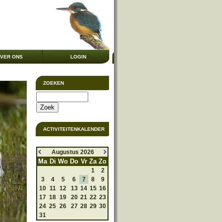
VER ONS
LOGIN
ZOEKEN
ACTIVITEITENKALENDER
Augustus 2026
Ma
Di
Wo
Do
Vr
Za
Zo
1
2
3
4
5
6
7
8
9
10
11
12
13
14
15
16
17
18
19
20
21
22
23
24
25
26
27
28
29
30
31