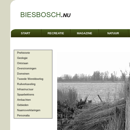
START
RECREATIE
MAGAZINE
NATUUR
Prehistorie
Geologie
Ontstaan
Overstromingen
Domeinen
Tweede Wereldoorlog
Ruilverkaveling
Infrastructuur
Spaarbekkens
Ambachten
Gebieden
Naamsverklaringen
Personalia