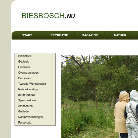
START
RECREATIE
MAGAZINE
NATUUR
Prehistorie
Geologie
Ontstaan
Overstromingen
Domeinen
Tweede Wereldoorlog
Ruilverkaveling
Infrastructuur
Spaarbekkens
Ambachten
Gebieden
Naamsverklaringen
Personalia