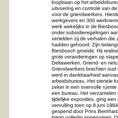
loopbaan op het arbeidsburea
uitvoering en controle van de
voor de griendwerkers. Hierdo
werkgevers en 300 werkneme
werk wekelijks in de Biesbos
onder subsidieregelingen aan
vertelden zij de verhalen die
hadden gehoord. Zijn belangs
Biesbosch groeide. Hij realis
grote veranderingen op stape
Deltawerken. Griend- en riet
Griendwerkers brachten oud
werd in dankbaarheid aanva
arbeidsbureau. Het steriele
zeker in een overvolle ruimte
een bureau. Het verzamelen w
tijdelijke exposities, ging e
vervulling toen op 8 juni 1
geopend door Prins Bernhard
hierin volledig opgenomen. O