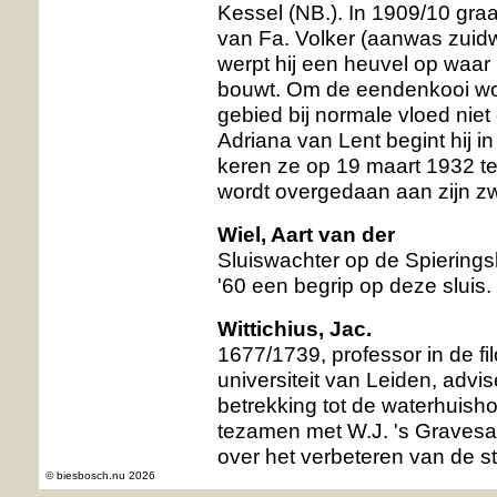
Kessel (NB.). In 1909/10 graa
van Fa. Volker (aanwas zuidw
werpt hij een heuvel op waar
bouwt. Om de eendenkooi wor
gebied bij normale vloed nie
Adriana van Lent begint hij in
keren ze op 19 maart 1932 t
wordt overgedaan aan zijn zw
Wiel, Aart van der
Sluiswachter op de Spieringslu
'60 een begrip op deze sluis.
Wittichius, Jac.
1677/1739, professor in de f
universiteit van Leiden, advi
betrekking tot de waterhuish
tezamen met W.J. 's Gravesan
over het verbeteren van de s
© biesbosch.nu 2026