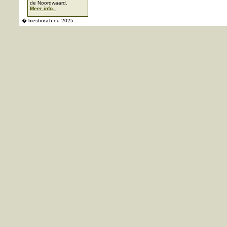
de Noordwaard.
Meer info..
� biesbosch.nu 2025