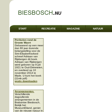
START
RECREATIE
MAGAZINE
NATUUR
Perikelen rond de
Groote Waert
Gebaseerd op een meer
dan 80 jaar durende
belangstelling voor de
Sint-Elisabethsvloed
schreef Adriaan van
Rijsbergen dit boek.
Adriaan van Rijsbergen
werd geboren op 9 juli
1921 te Oud-Drimmelen,
en overleed op 10
november 2014 te
Made. U kunt het boek
(11mb pdf)
gratis downloaden
Arrangementen.
Verschillende
dagvullende
arrangementen in de
Brabantse Biesbosch,
Bekijk het
MuseumEiland, geniet
van de nieuwe natuur in